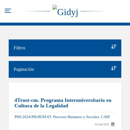
Pasar
al
Toggle navigation
contenido
principal
Filtros
Paginación
4Trust-cm. Programa Interuniversitario en
Cultura de la Legalidad
PHS-2024/PH-HUM-65. Procesos Humanos y Sociales. CAM
01/Jan/2025