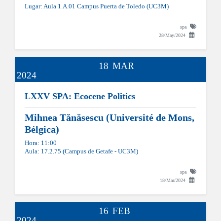
Lugar: Aula 1.A.01 Campus Puerta de Toledo (UC3M)
spa
28/May/2024
18
MAR
2024
LXXV SPA: Ecocene Politics
Mihnea Tănăsescu (Université de Mons,
Bélgica)
Hora: 11:00
Aula: 17.2.75 (Campus de Getafe - UC3M)
spa
18/Mar/2024
16
FEB
2024