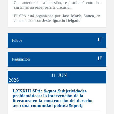
Con anterioridad a la sesión, se distribuirá entre los
asistentes un paper para la discusión.
El SPA está organizado por
José María Sauca
, en
colaboración con
Jesús Ignacio Delgado
.
Filtros
Paginación
11
JUN
2026
LXXXIII SPA: &quot;Subjetividades
problemáticas: la intervención de la
literatura en la construcción del derecho
a/en una comunidad política&quot;