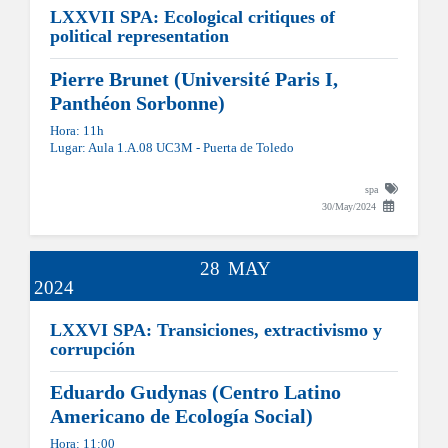
LXXVII SPA: Ecological critiques of
political representation
Pierre Brunet (Université Paris I,
Panthéon Sorbonne)
Hora: 11h
Lugar: Aula 1.A.08 UC3M - Puerta de Toledo
spa
30/May/2024
28
MAY
2024
LXXVI SPA: Transiciones, extractivismo y
corrupción
Eduardo Gudynas (Centro Latino
Americano de Ecología Social)
Hora: 11:00