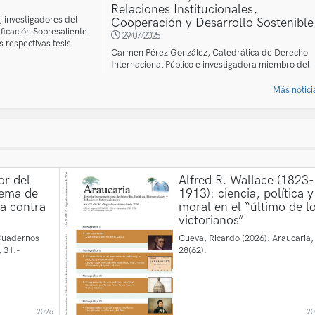
Relaciones Institucionales,
 investigadores del
Cooperación y Desarrollo Sostenible
ficación Sobresaliente
29/07/2025
 respectivas tesis
Carmen Pérez González, Catedrática de Derecho
Internacional Público e investigadora miembro del
GIDYJ, ha sido nombrada...
Más noticia
or del
Alfred R. Wallace (1823-
tema de
1913): ciencia, política y
ha contra
moral en el “último de l
victorianos”
 Cuadernos
Cueva, Ricardo (2026). Araucaria,
 31.-
28(62).
2026
2