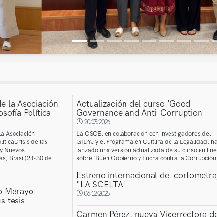
e la Asociación
Actualización del curso 'Good
sofía Política
Governance and Anti-Corruption
20/03/2026
la Asociación
La OSCE, en colaboración con investigadores del
íticaCrisis de las
GIDYJ y el Programa en Cultura de la Legalidad, h
 y Nuevos
lanzado una versión actualizada de su curso en lín
ás, Brasil)28-30 de
sobre 'Buen Gobierno y Lucha contra la Corrupción
Estreno internacional del cortometra
"LA SCELTA"
o Merayo
06/12/2025
s tesis
Carmen Pérez, nueva Vicerrectora d