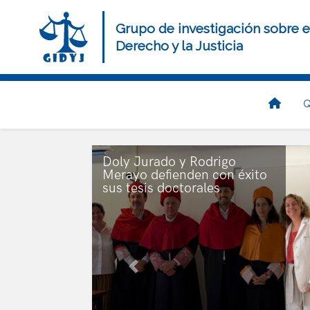
Pasar
al
Grupo de investigación sobre e
contenido
Derecho y la Justicia
principal
Navegación
Q
principal
Doly Jurado y Rodrigo
Merayo defienden con éxito
sus tesis doctorales
Anterior