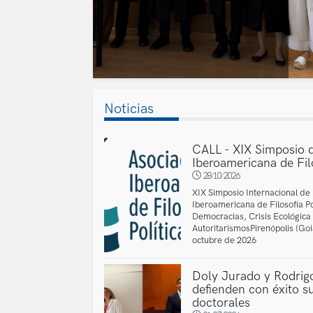
Noticias
CALL - XIX Simposio d
Iberoamericana de Filo
28/10/2026
XIX Simposio Internacional de 
Iberoamericana de Filosofía Pol
Democracias, Crisis Ecológica
AutoritarismosPirenópolis (Goi
octubre de 2026
Doly Jurado y Rodrig
defienden con éxito su
doctorales