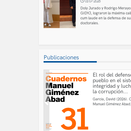
01/07/2026
Doly Jurado y Rodrigo Merayo,
GIDYJ, lograron la máxima cali
cum laude en la defensa de sus
doctorales.
Publicaciones
El rol del defens
pueblo en el sis
integridad y luc
la corrupción...
García, David (2026).
Manuel Giménez Abad,
Previous