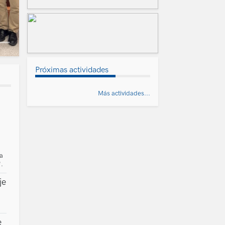
Próximas actividades
Más actividades...
a
ea
'.
je
e