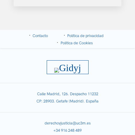
Contacto
Política de privacidad
Política de Cookies
Calle Madrid, 126. Despacho 11232
CP: 28903. Getafe (Madrid). España
derechoyjusticia@uc3m.es
+34 916 248 489