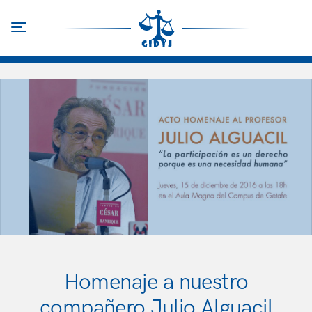
Pasar
al
Toggle navigation
contenido
principal
Homenaje a nuestro
compañero Julio Alguacil