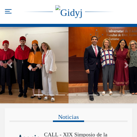
Pasar
al
Toggle navigation
contenido
principal
Anterior
Sigui
Noticias
CALL - XIX Simposio de la