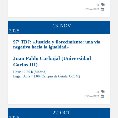
tdj
17/Nov/2025
13
NOV
2025
97º TDJ: «Justicia y florecimiento: una vía
negativa hacia la igualdad»
Juan Pablo Carbajal (Universidad
Carlos III)
Hora: 12:30 h (Madrid)
Lugar: Aula 4.1.06 (Campus de Getafe, UC3M)
tdj
13/Nov/2025
22
OCT
2025