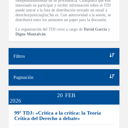
independientemente de su procedencia. Cualquiera que esté
interesado en participar y recibir información sobre el TDJ
puede unirse a la lista de distribución enviado un email a
derechoyjusticia@uc3m.es. Con anterioridad a la sesión, se
distribuirá entre los asistentes un paper para la discusión.
La organización del TDJ corre a cargo de
David García
y
Digno Montalván
.
Filtros
Paginación
20
FEB
2026
99º TDJ: «Crítica a la crítica: la Teoría
Crítica del Derecho a debate»