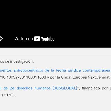
os de investigación:
entos antropocéntricos de la teoría jurídica contemporánea 
 /10.13039/501100011033 y por la Unión Europea NextGenerat
obal de los derechos humanos [JUSGLOBAL]
", financiado por 
011033).