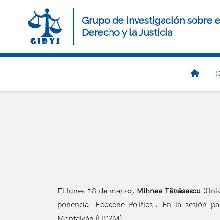
Pasar
al
Grupo de investigación sobre e
contenido
Derecho y la Justicia
principal
Navegación
Q
principal
El lunes 18 de marzo,
Mihnea Tănăsescu
(Univ
ponencia 'Ecocene Politics'. En la sesión 
Montalván (UC3M).