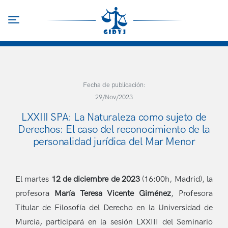
Pasar
al
Toggle navigation
contenido
principal
Fecha de publicación:
29/Nov/2023
LXXIII SPA: La Naturaleza como sujeto de
Derechos: El caso del reconocimiento de la
personalidad jurídica del Mar Menor
El martes
12 de diciembre de 2023
(16:00h, Madrid),
la
profesora
María Teresa Vicente Giménez
, Profesora
Titular de Filosofía del Derecho en la Universidad de
Murcia
,
participará en la sesión LXXIII del Seminario