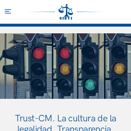
Pasar
al
Toggle navigation
contenido
principal
Trust-CM. La cultura de la
legalidad. Transparencia,