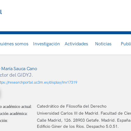
l
uiénes somos
Investigación
Actividades
Noticias
Publ
 María Sauca Cano
ctor del GIDYJ.
ttps://researchportal.uc3m.es/display/inv17319
Catedrático de Filosofía del Derecho
o académico actual:
Universidad Carlos III de Madrid. Facultad de Cien
tución académica:
Calle Madrid, 126. 28903 Getafe. Madrid. España
ción:
Edificio Giner de los Ríos. Despacho 5.0.51.