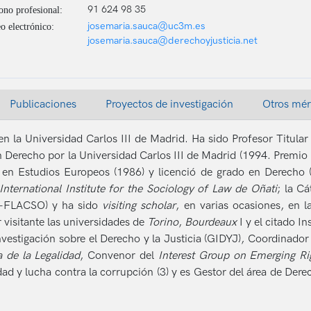
91 624 98 35
ono profesional:
josemaria.sauca@uc3m.es
o electrónico:
josemaria.sauca@derechoyjusticia.net
Publicaciones
Proyectos de investigación
Otros mér
en la Universidad Carlos III de Madrid. Ha sido Profesor Titula
 Derecho por la Universidad Carlos III de Madrid (1994. Premio
 en Estudios Europeos (1986) y licenció de grado en Derecho 
International Institute for the Sociology of Law de Oñati
; la C
-FLACSO) y ha sido
visiting scholar
, en varias ocasiones, en 
 visitante las universidades de
Torino
,
Bourdeaux
I y el citado In
vestigación sobre el Derecho y la Justicia (GIDYJ), Coordinador
 de la Legalidad
, Convenor del
Interest Group on Emerging R
dad y lucha contra la corrupción (3) y es Gestor del área de Dere