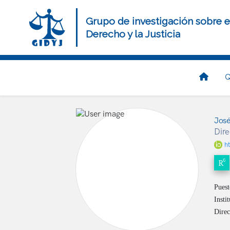
Pasar
al
Grupo de investigación sobre e
contenido
Derecho y la Justicia
principal
Navegación
Q
principal
José
Dire
h
Puest
Insti
Direc