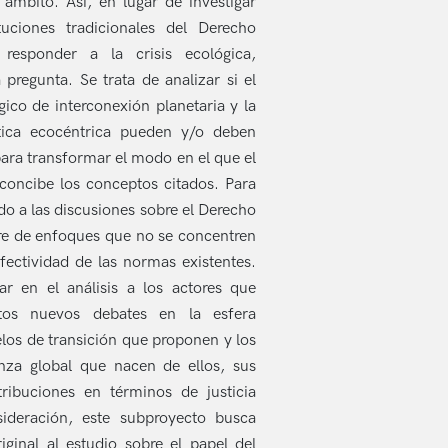
 ámbito. Así, en lugar de investigar
tuciones tradicionales del Derecho
 responder a la crisis ecológica,
 pregunta. Se trata de analizar si el
gico de interconexión planetaria y la
ica ecocéntrica pueden y/o deben
ara transformar el modo en el que el
concibe los conceptos citados. Para
do a las discusiones sobre el Derecho
ere de enfoques que no se concentren
fectividad de las normas existentes.
ar en el análisis a los actores que
tos nuevos debates en la esfera
elos de transición que proponen y los
za global que nacen de ellos, sus
tribuciones en términos de justicia
sideración, este subproyecto busca
ginal al estudio sobre el papel del