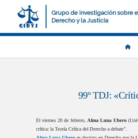
Pasar
al
Grupo de investigación sobre e
contenido
Derecho y la Justicia
principal
Navegación
principal
99º TDJ: «Crític
El viernes 20 de febrero,
Alma Luna Ubero
(Uni
crítica: la Teoría Crítica del Derecho a debate”.
Alma Luna Ubero
es doctora en Derecho por la U