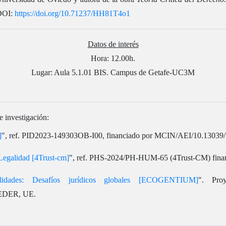
 DOI:
https://doi.org/10.71237/HH81T4o1
Datos de interés
Hora: 12.00h.
Lugar: Aula 5.1.01 BIS. Campus de Getafe-UC3M
e investigación:
]
", ref. PID2023-149303OB-I00, financiado por MCIN/AEI/10.1303
 Legalidad [4Trust-cm]
", ref. PHS-2024/PH-HUM-65 (4Trust-CM) finan
ilidades: Desafíos jurídicos globales [ECOGENTIUM]
". Pro
FEDER, UE.