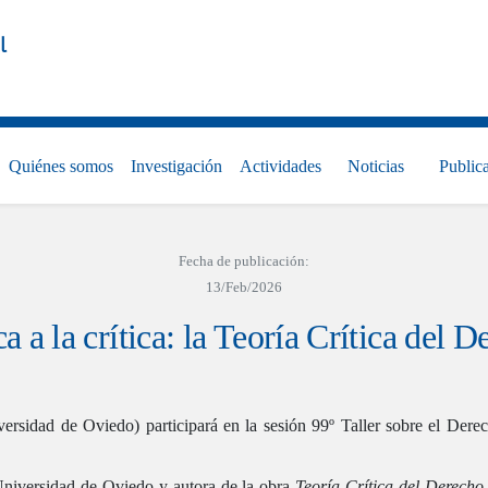
l
Quiénes somos
Investigación
Actividades
Noticias
Public
Fecha de publicación:
13/Feb/2026
a a la crítica: la Teoría Crítica del 
versidad de Oviedo) participará en la sesión 99º Taller sobre el Derec
niversidad de Oviedo y autora de la obra
Teoría Crítica del Derecho.