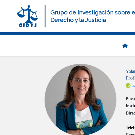
Pasar
al
Grupo de investigación sobre e
contenido
Derecho y la Justicia
principal
Navegación
principal
Yola
Prof
h
Pues
Inst
Direc
Teléf
Corre