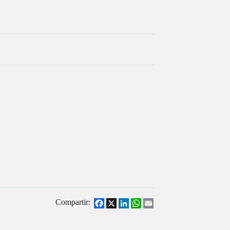
Compartir:
Facebook
X
LinkedIn
WhatsApp
Email