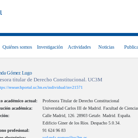
l
Quiénes somos
Investigación
Actividades
Noticias
Public
nda Gómez Lugo
esora titular de Derecho Constitucional. UC3M
ttps://researchportal.uc3m.es/individual/inv21571
to académico actual:
Profesora Titular de Derecho Constitucional
itución académica:
Universidad Carlos III de Madrid. Facultad de Ciencias
ción:
Calle Madrid, 126. 28903 Getafe. Madrid. España.
Edificio Giner de los Ríos. Despacho 5.0.34.
ono profesional:
91 624 96 83
o electrónico:
yolanda.gomez@uc3m.es