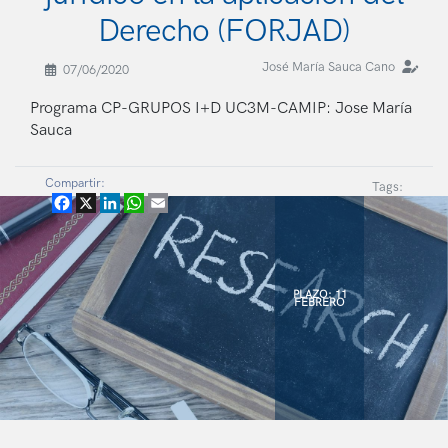
Derecho (FORJAD)
José María Sauca Cano
07/06/2020
Programa CP-GRUPOS I+D UC3M-CAMIP: Jose María
Sauca
Compartir:
Tags:
Facebook
X
LinkedIn
WhatsApp
Email
PLAZO: 11
FEBRERO