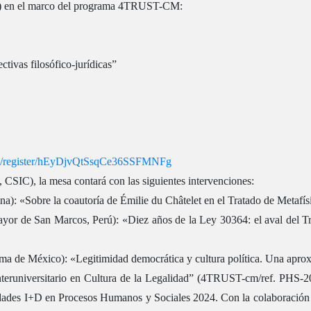
3M) en el marco del programa 4TRUST-CM:
ctivas filosófico-jurídicas”
ing/register/hEyDjvQtSsqCe36SSFMNFg
 CSIC), la mesa contará con las siguientes intervenciones:
a): «Sobre la coautoría de Émilie du Châtelet en el Tratado de Metafís
r de San Marcos, Perú): «Diez años de la Ley 30364: el aval del Trib
»
 de México): «Legitimidad democrática y cultura política. Una aproxi
Interuniversitario en Cultura de la Legalidad” (4TRUST-cm/ref. PH
vidades I+D en Procesos Humanos y Sociales 2024. Con la colaboració